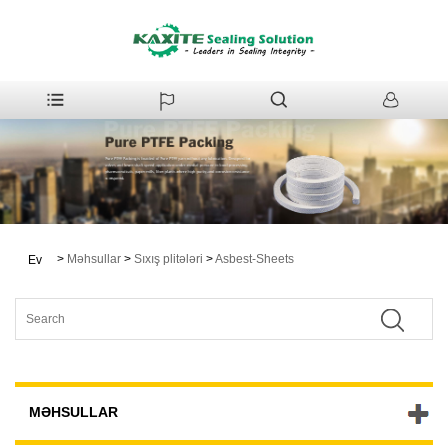
>
Məhsullar
>
Sıxış plitələri
>
Asbest-Sheets
Ev
MƏHSULLAR