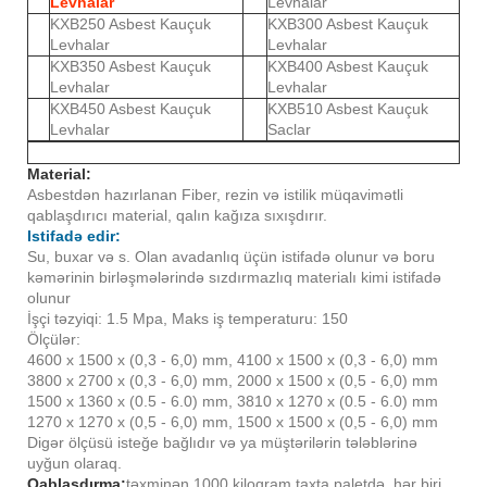
Levhalar
Levhalar
KXB250 Asbest Kauçuk
KXB300 Asbest Kauçuk
Levhalar
Levhalar
KXB350 Asbest Kauçuk
KXB400 Asbest Kauçuk
Levhalar
Levhalar
KXB450 Asbest Kauçuk
KXB510 Asbest Kauçuk
Levhalar
Saclar
Material:
Asbestdən hazırlanan Fiber, rezin və istilik müqavimətli
qablaşdırıcı material, qalın kağıza sıxışdırır.
Istifadə edir:
Su, buxar və s. Olan avadanlıq üçün istifadə olunur və boru
kəmərinin birləşmələrində sızdırmazlıq materialı kimi istifadə
olunur
İşçi təzyiqi: 1.5 Mpa, Maks iş temperaturu: 150
Ölçülər
:
4600 x 1500 x (0,3 - 6,0) mm, 4100 x 1500 x (0,3 - 6,0) mm
3800 x 2700 x (0,3 - 6,0) mm, 2000 x 1500 x (0,5 - 6,0) mm
1500 x 1360 x (0.5 - 6.0) mm, 3810 x 1270 x (0.5 - 6.0) mm
1270 x 1270 x (0,5 - 6,0) mm, 1500 x 1500 x (0,5 - 6,0) mm
Digər ölçüsü isteğe bağlıdır və ya müştərilərin tələblərinə
uyğun olaraq.
Qablaşdırma:
təxminən 1000 kiloqram taxta paletdə, hər biri