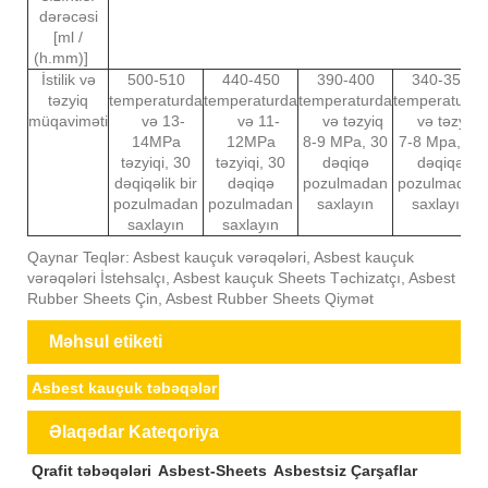
dərəcəsi
50
[ml /
(h.mm)]
İstilik və
500-510
440-450
390-400
340-350
təzyiq
temperaturda
temperaturda
temperaturda
temperaturda
müqaviməti
və 13-
və 11-
və təzyiq
və təzyiq
14MPa
12MPa
8-9 MPa, 30
7-8 Mpa, 30
təzyiqi, 30
təzyiqi, 30
dəqiqə
dəqiqə
dəqiqəlik bir
dəqiqə
pozulmadan
pozulmadan
pozulmadan
pozulmadan
saxlayın
saxlayın
saxlayın
saxlayın
Qaynar Teqlər: Asbest kauçuk vərəqələri, Asbest kauçuk
vərəqələri İstehsalçı, Asbest kauçuk Sheets Təchizatçı, Asbest
Rubber Sheets Çin, Asbest Rubber Sheets Qiymət
Məhsul etiketi
Asbest kauçuk təbəqələr
Əlaqədar Kateqoriya
Qrafit təbəqələri
Asbest-Sheets
Asbestsiz Çarşaflar