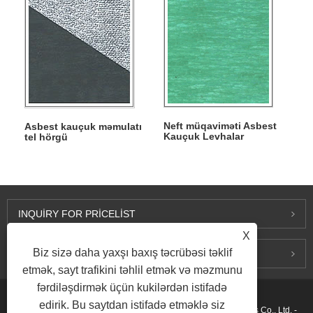
Neft müqaviməti Asbest
Asbest kauçuk məmulatı
Kauçuk Levhalar
tel hörgü
gücləndirilmişdir
INQUIRY FOR PRICELIST
X
Biz sizə daha yaxşı baxış təcrübəsi təklif
BIZIMLƏ ƏLAQƏ SAXLAYIN
etmək, sayt trafikini təhlil etmək və məzmunu
fərdiləşdirmək üçün kukilərdən istifadə
edirik. Bu saytdan istifadə etməklə siz
Müəlliflik hüququ © 2015-2026 Ningbo Kaxite Sealing Materials Co., Ltd. -