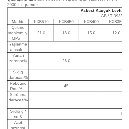
2000 kiloqramdır.
Asbest Kauçuk Levhalar 
GB / T 3985-2
Maddə
KXB510
KXB450
KXB400
KXB350
Çekme
möhkəmliyi
21.0
18.0
15.0
12.0
MPa
Yaşlanma
0.
əmsalı
Yanan
zərərlər%
28.0
Sıxlıq
7-
dərəcəsi%
Rebound
45
4
Rate%
Sürünmə
dərəcəsi%
5
Sıxlıq g /
1.6 -
sm3
Azot
sızıntısı