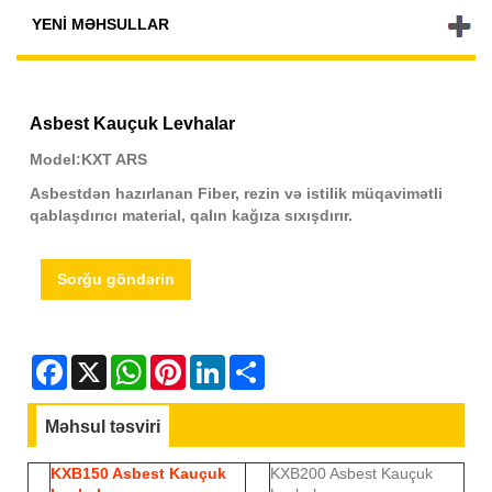
YENI MƏHSULLAR
Asbest Kauçuk Levhalar
Model:KXT ARS
Asbestdən hazırlanan Fiber, rezin və istilik müqavimətli
qablaşdırıcı material, qalın kağıza sıxışdırır.
Sorğu göndərin
Facebook
X
WhatsApp
Pinterest
LinkedIn
Share
Məhsul təsviri
KXB150 Asbest Kauçuk
KXB200 Asbest Kauçuk