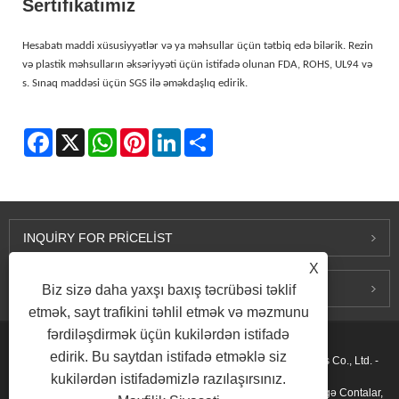
Sertifikatımız
Hesabatı maddi xüsusiyyətlər və ya məhsullar üçün tətbiq edə bilərik. Rezin
və plastik məhsulların əksəriyyəti üçün istifadə olunan FDA, ROHS, UL94 və
s. Sınaq maddəsi üçün SGS ilə əməkdaşlıq edirik.
Facebook
X
WhatsApp
Pinterest
LinkedIn
Share
INQUIRY FOR PRICELIST
X
BIZIMLƏ ƏLAQƏ SAXLAYIN
Biz sizə daha yaxşı baxış təcrübəsi təklif
etmək, sayt trafikini təhlil etmək və məzmunu
fərdiləşdirmək üçün kukilərdən istifadə
edirik. Bu saytdan istifadə etməklə siz
Müəlliflik hüququ © 2015-2026 Ningbo Kaxite Sealing Materials Co., Ltd. -
kukilərdən istifadəmizlə razılaşırsınız.
Spiral Yara Contaları, Genişləndirilmiş Qrafit Contalar, Halqa Birgə Contalar,