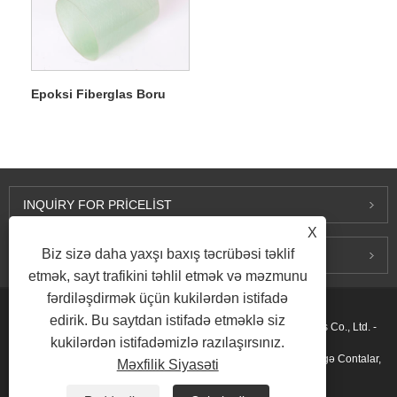
Epoksi Fiberglas Boru
INQUIRY FOR PRICELIST
X
Biz sizə daha yaxşı baxış təcrübəsi təklif
BIZIMLƏ ƏLAQƏ SAXLAYIN
etmək, sayt trafikini təhlil etmək və məzmunu
fərdiləşdirmək üçün kukilərdən istifadə
edirik. Bu saytdan istifadə etməklə siz
Müəlliflik hüququ © 2015-2026 Ningbo Kaxite Sealing Materials Co., Ltd. -
kukilərdən istifadəmizlə razılaşırsınız.
Spiral Yara Contaları, Genişləndirilmiş Qrafit Contalar, Halqa Birgə Contalar,
Məxfilik Siyasəti
PTFE Contalar - Bütün Hüquqlar Qorunur.