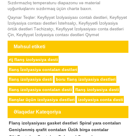
Sızdırmazlıq temperaturu diapazonu və material
uyğunluqlarını sızdırmaq üçün chartə baxın.
Qaynar Teqlər: Keyfiyyət İzolyasiyası contalı dəstləri, Keyfiyyət
İzolyasiya contası dəstləri İstehsalçı, Keyfiyyətli İzolyasiya
örtük dəstləri Təchizatçı, Keyfiyyət İzolyasiyası conta dəstləri
Çin, Keyfiyyət İzolyasiya contası dəstləri Qiymət
Məhsul etiketi
rtj flanş izolyasiya dəsti
flanş İzolyasiya contaları dəstləri
flanş izolyasiya dəsti
boru flanş izolyasiya dəstləri
flanş izolyasiya contaları dəsti
flanş izolyasiya dəsti
flanşlar üçün izolyasiya dəstləri
izolyasiya conta dəsti
Əlaqədar Kateqoriya
Flanş izolyasiyası gasket dəstləri
Spiral yara contaları
Genişlənmiş qrafit contaları
Üzük birgə contalar