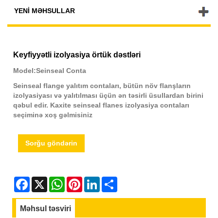
YENI MƏHSULLAR
Keyfiyyətli izolyasiya örtük dəstləri
Model:Seinseal Conta
Seinseal flange yalıtım contaları, bütün növ flanşların
izolyasiyası və yalıtılması üçün ən təsirli üsullardan birini
qəbul edir. Kaxite seinseal flanes izolyasiya contaları
seçiminə xoş gəlmisiniz
Sorğu göndərin
Facebook
X
WhatsApp
Pinterest
LinkedIn
Share
Məhsul təsviri