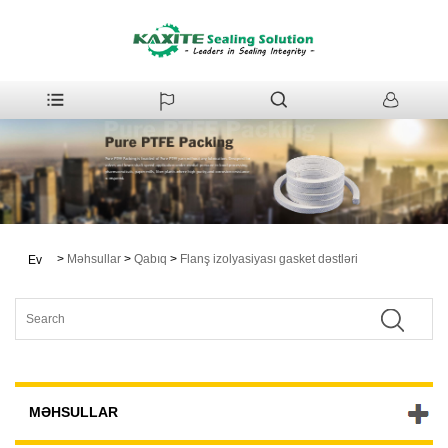
>
Məhsullar
>
Qabıq
>
Flanş izolyasiyası gasket dəstləri
Ev
MƏHSULLAR