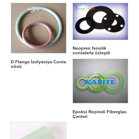
Neopren fenolik
contalarla üzləşdi
D Flange İzolyasiya Conta
növü
Epoksi Reçineli Fiberglas
Çənləri