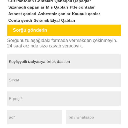
Cüt Pantolon Contaları
Qabaqcıl Qapaqlar
Sızanaqlı qapanlar
Mis Qabları
Ptfe contalar
Asbest çənləri
Asbestsiz çənlər
Kauçuk çənlər
Conta şeridi
Seramik Elyaf Qabları
Sorğu göndərin
Sorğunuzu aşağıdakı formada verməkdən çekinmeyin.
24 saat ərzində sizə cavab verəcəyik.