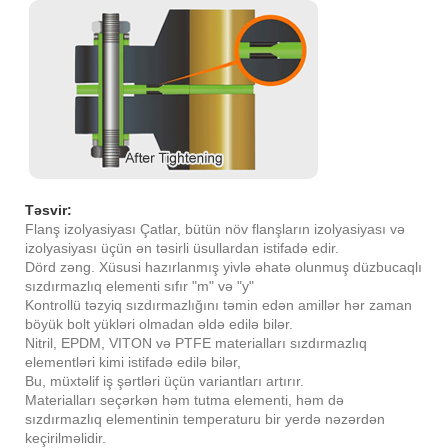
Təsvir:
Flanş izolyasiyası Çatlar, bütün növ flanşların izolyasiyası və
izolyasiyası üçün ən təsirli üsullardan istifadə edir.
Dörd zəng. Xüsusi hazırlanmış yivlə əhatə olunmuş düzbucaqlı
sızdırmazlıq elementi sıfır "m" və "y"
Kontrollü təzyiq sızdırmazlığını təmin edən amillər hər zaman
böyük bolt yükləri olmadan əldə edilə bilər.
Nitril, EPDM, VITON və PTFE materialları sızdırmazlıq
elementləri kimi istifadə edilə bilər,
Bu, müxtəlif iş şərtləri üçün variantları artırır.
Materialları seçərkən həm tutma elementi, həm də
sızdırmazlıq elementinin temperaturu bir yerdə nəzərdən
keçirilməlidir.